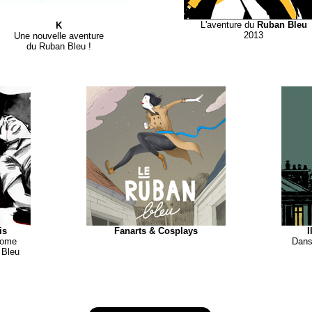
L'aventure du
Ruban Bleu
K
2013
Une nouvelle aventure
du Ruban Bleu !
is
Fanarts & Cosplays
I
hrome
Dans
 Bleu